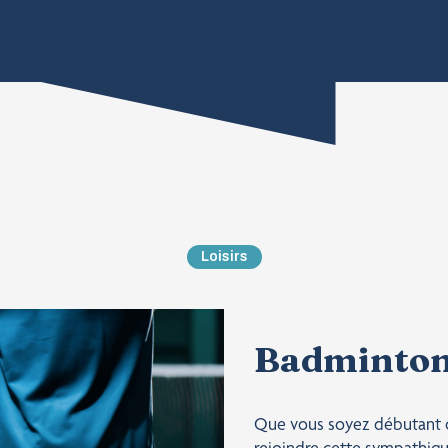
Loisirs
Badminto
Que vous soyez débutant o
rejoindre cette sympathiqu