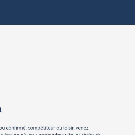
n
u confirmé, compétiteur ou loisir, venez
e équipe où vous apprendrez vite les règles du