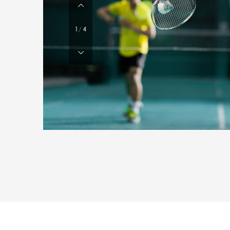
er
nseuse ou
1
/
4
r ses