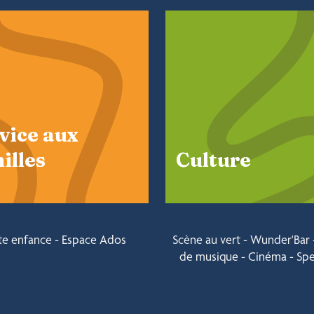
vice aux
illes
Culture
te enfance - Espace Ados
Scène au vert - Wunder'Bar -
de musique - Cinéma - Spe