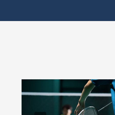
 propose
a ».