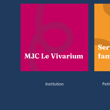
Ser
MJC Le Vivarium
fam
Institution
Peti