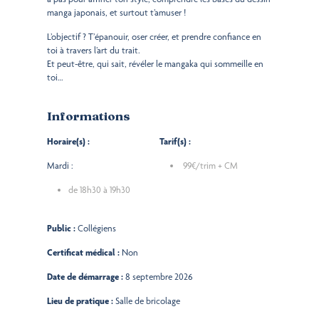
manga japonais, et surtout t’amuser !
L’objectif ? T’épanouir, oser créer, et prendre confiance en
toi à travers l’art du trait.
Et peut-être, qui sait, révéler le mangaka qui sommeille en
toi…
Informations
Horaire(s) :
Tarif(s) :
Mardi :
99€/trim + CM
de 18h30 à 19h30
Public :
Collégiens
Certificat médical :
Non
Date de démarrage :
8 septembre 2026
Lieu de pratique :
Salle de bricolage