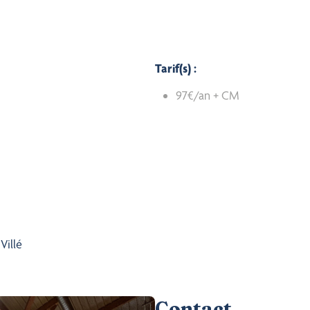
Tarif(s) :
97€/an + CM
Villé
Contact