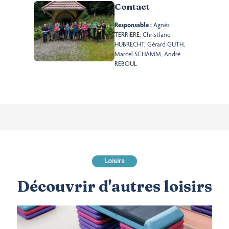
Contact
Responsable :
Agnès
TERRIERE, Christiane
HUBRECHT, Gérard GUTH,
Marcel SCHAMM, André
REBOUL
Loisirs
Découvrir d'autres loisirs